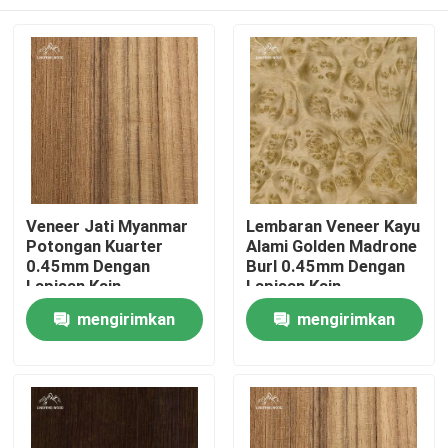
Veneer Jati Myanmar
Lembaran Veneer Kayu
Potongan Kuarter
Alami Golden Madrone
0.45mm Dengan
Burl 0.45mm Dengan
Lapisan Kain
Lapisan Kain
Rumah
mengirimkan
mengirimkan
permintaan
permintaan
Produk
Video