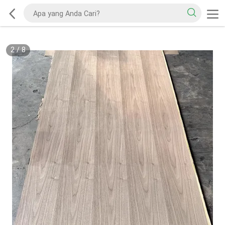
2
/
8