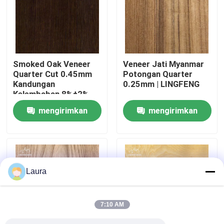
Tentang Kami
Tur Pabrik
Smoked Oak Veneer
Veneer Jati Myanmar
Quarter Cut 0.45mm
Potongan Quarter
Kandungan
0.25mm | LINGFENG
Kontrol Kualitas
Kelembaban 8%±2%
Lembar Veneer Kayu
mengirimkan
mengirimkan
Alami
Hubungi Kami
permintaan
permintaan
Berita
Laura
Kasus-kasus
7:10 AM
Minta Kutipan