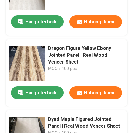
Tentang Kami
Harga terbaik
Hubungi kami
Tur Pabrik
Dragon Figure Yellow Ebony
Kontrol Kualitas
Jointed Panel | Real Wood
Veneer Sheet
MOQ：100 pcs
Hubungi Kami
Berita
Harga terbaik
Hubungi kami
Kasus-kasus
Dyed Maple Figured Jointed
Panel | Real Wood Veneer Sheet
Minta Kutipan
MOQ：100 pcs