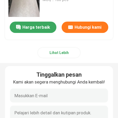
Veneer Kayu Alami
Harga terbaik
Hubungi kami
Veneer kayu yang direkayasa
Veneer Kayu Dicelup
Lihat Lebih
Panel veneer
Tinggalkan pesan
Banding Tepi Kayu
Kami akan segera menghubungi Anda kembali!
Kayu Lapis Veneer Kayu Keras
Papan Kayu MDF