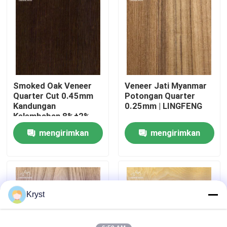
Tentang Kami
Tur Pabrik
Smoked Oak Veneer
Veneer Jati Myanmar
Kontrol Kualitas
Quarter Cut 0.45mm
Potongan Quarter
Kandungan
0.25mm | LINGFENG
Kelembaban 8%±2%
Hubungi Kami
Lembar Veneer Kayu
mengirimkan
mengirimkan
Alami
permintaan
permintaan
Berita
Kasus-kasus
Kryst
Minta Kutipan