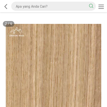
2
/
6