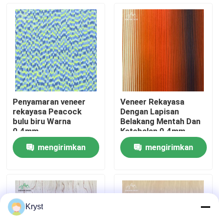
Tentang Kami
Tur Pabrik
Kontrol Kualitas
Penyamaran veneer
Veneer Rekayasa
rekayasa Peacock
Dengan Lapisan
Hubungi Kami
bulu biru Warna
Belakang Mentah Dan
0.4mm
Ketebalan 0.4mm
Dalam Warna Neon
mengirimkan
mengirimkan
Sunset
Berita
permintaan
permintaan
Kasus-kasus
Kryst
Minta Kutipan