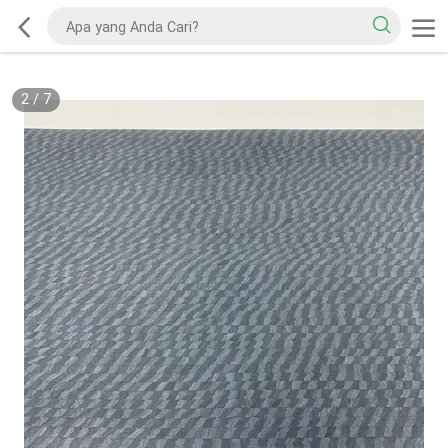
2
/
7