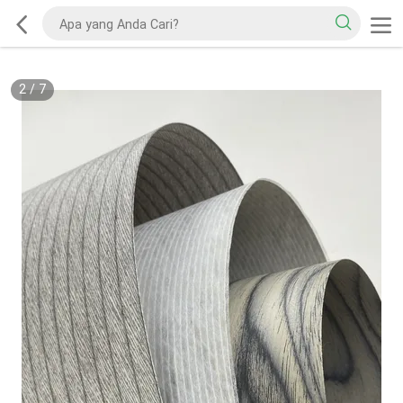
2
/
7