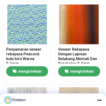
Tentang Kami
Tur Pabrik
Kontrol Kualitas
Penyamaran veneer
Veneer Rekayasa
rekayasa Peacock
Dengan Lapisan
Hubungi Kami
bulu biru Warna
Belakang Mentah Dan
0.4mm
Ketebalan 0.4mm
Dalam Warna Neon
mengirimkan
mengirimkan
Sunset
Berita
permintaan
permintaan
Kasus-kasus
Robben
Minta Kutipan