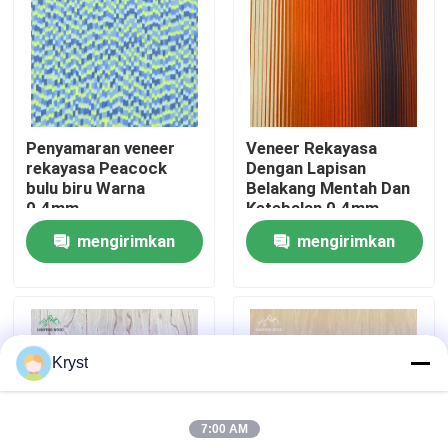
Tentang Kami
Tur Pabrik
Penyamaran veneer
Veneer Rekayasa
rekayasa Peacock
Dengan Lapisan
Kontrol Kualitas
bulu biru Warna
Belakang Mentah Dan
0.4mm
Ketebalan 0.4mm
Dalam Warna Neon
mengirimkan
mengirimkan
Hubungi Kami
Sunset
permintaan
permintaan
Berita
Kryst
Kasus-kasus
7:00 AM
Minta Kutipan