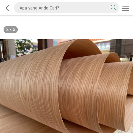
2
/
6