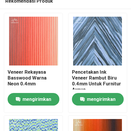
Rekomendasi Produk
Veneer Rekayasa
Pencetakan Ink
Basswood Warna
Veneer Rambut Biru
Neon 0.4mm
0.4mm Untuk Furnitur
Ayous
Rumah
mengirimkan
mengirimkan
Produk
permintaan
permintaan
Video