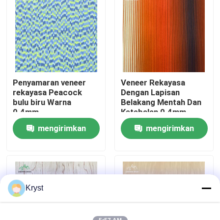
Tentang Kami
Tur Pabrik
Penyamaran veneer
Veneer Rekayasa
Kontrol Kualitas
rekayasa Peacock
Dengan Lapisan
bulu biru Warna
Belakang Mentah Dan
0.4mm
Ketebalan 0.4mm
Hubungi Kami
Dalam Warna Neon
mengirimkan
mengirimkan
Sunset
permintaan
permintaan
Berita
Kasus-kasus
Kryst
Minta Kutipan