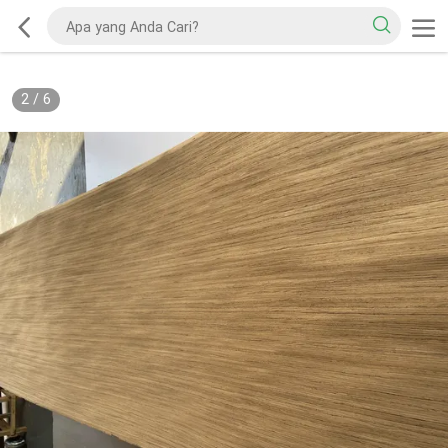
2
/
6