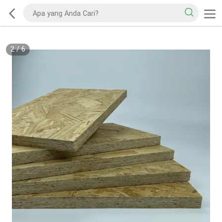
2
/
6