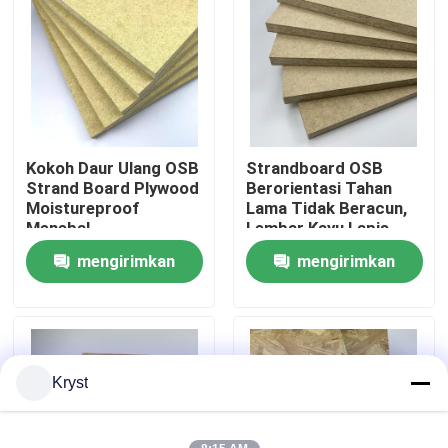
Tentang Kami
Tur Pabrik
Kokoh Daur Ulang OSB
Strandboard OSB
Kontrol Kualitas
Strand Board Plywood
Berorientasi Tahan
Moistureproof
Lama Tidak Beracun,
Menebal
Lembar Kayu Lapis
Hubungi Kami
OSB Tahan Jamur
mengirimkan
mengirimkan
permintaan
permintaan
Berita
Kasus-kasus
Kryst
Minta Kutipan