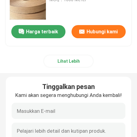
Veneer Kayu Alami
Harga terbaik
Hubungi kami
Veneer kayu yang direkayasa
Veneer Kayu Dicelup
Lihat Lebih
Panel veneer
Tinggalkan pesan
Banding Tepi Kayu
Kami akan segera menghubungi Anda kembali!
Kayu Lapis Veneer Kayu Keras
Papan Kayu MDF