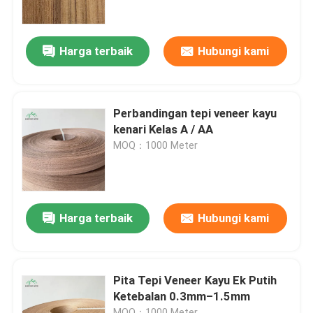
Tentang Kami
Harga terbaik
Hubungi kami
Tur Pabrik
Perbandingan tepi veneer kayu
Kontrol Kualitas
kenari Kelas A / AA
MOQ：1000 Meter
Hubungi Kami
Berita
Harga terbaik
Hubungi kami
Kasus-kasus
Pita Tepi Veneer Kayu Ek Putih
Ketebalan 0.3mm–1.5mm
Minta Kutipan
MOQ：1000 Meter