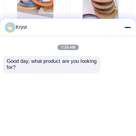
0.6mm 1mm Kayu Biji
Multiscene Hard Wood
Kryst
PVC Warna Putih
Edge Banding Praktis
Furnitur Edge Banding
Tidak Berbahaya Untuk
Produksi Otomatis
7:16 AM
Harga terbaik
Harga terbaik
Good day, what product are you looking 
for?
Hubungi kami
Hubungi kami
Lihat Lebih
Rumah
Tentang kita
Hubungi kami
Desktop Site
Sitemap
Kebijakan Privasi