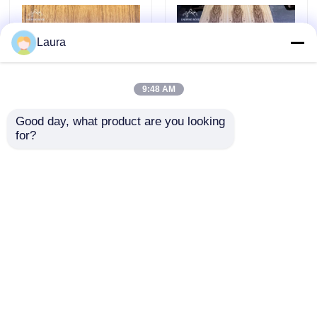
Laura
9:48 AM
Good day, what product are you looking 
for?
Myanmar Teak Veneer
Dragon Figure Yellow
Crown Cut 0.45mm
Ebony Jointed Panel |
Pilihan Terbaik Untuk
Real Wood Veneer
Furnitur
Sheet
mengirimkan
mengirimkan
permintaan
permintaan
Rumah
Tentang kita
Hubungi kami
Desktop Site
Sitemap
Kebijakan Privasi