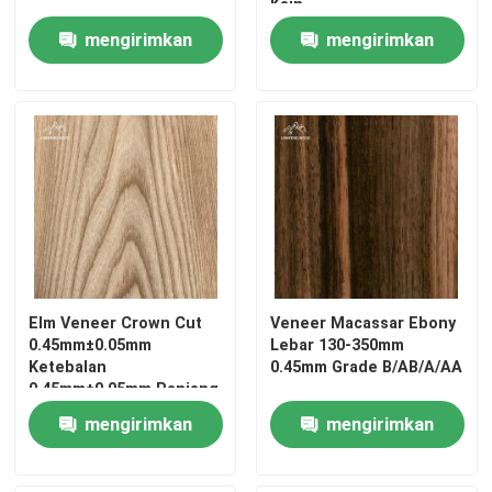
Kain
mengirimkan
mengirimkan
permintaan
permintaan
Elm Veneer Crown Cut
Veneer Macassar Ebony
0.45mm±0.05mm
Lebar 130-350mm
Ketebalan
0.45mm Grade B/AB/A/AA
0.45mm±0.05mm Panjang
2450-3600mm
mengirimkan
mengirimkan
permintaan
permintaan